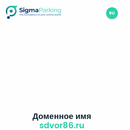
RU
Доменное имя
sdvor86.ru