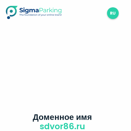
RU
Доменное имя
sdvor86.ru