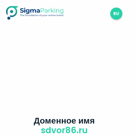
RU
Доменное имя
sdvor86.ru