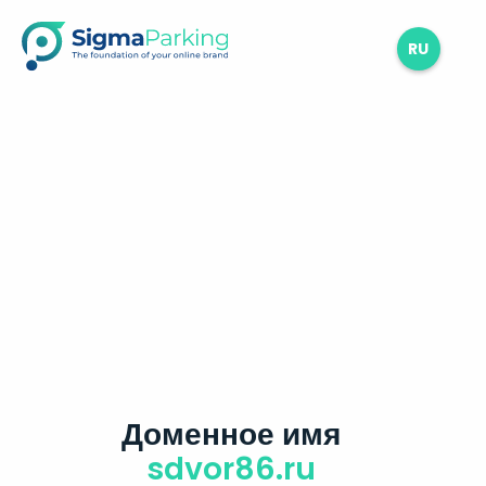
RU
Доменное имя
sdvor86.ru