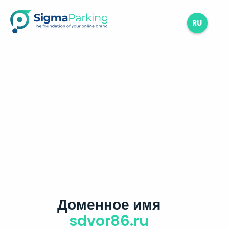
RU
Доменное имя
sdvor86.ru