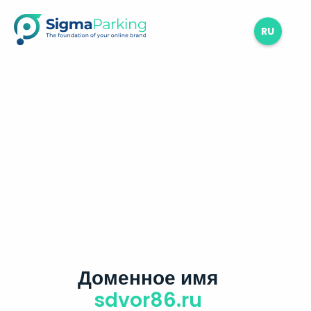
RU
Доменное имя
sdvor86.ru