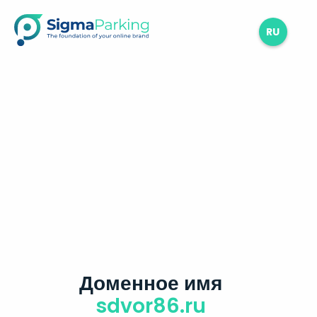
RU
Доменное имя
sdvor86.ru