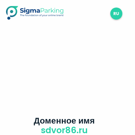
RU
Доменное имя
sdvor86.ru