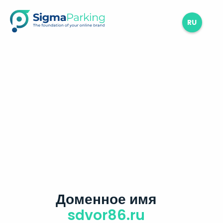
RU
Доменное имя
sdvor86.ru