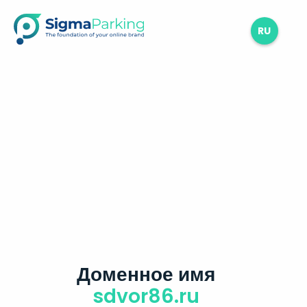
RU
Доменное имя
sdvor86.ru