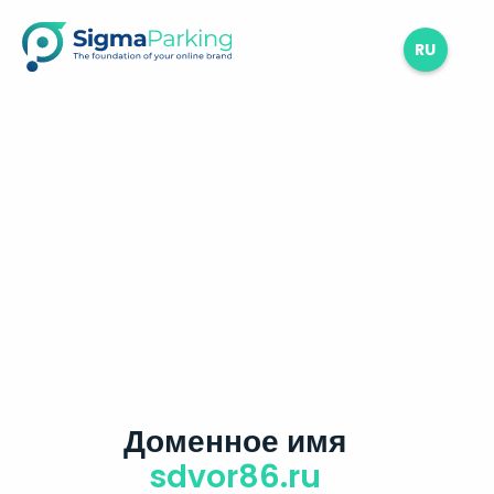
RU
Доменное имя
sdvor86.ru