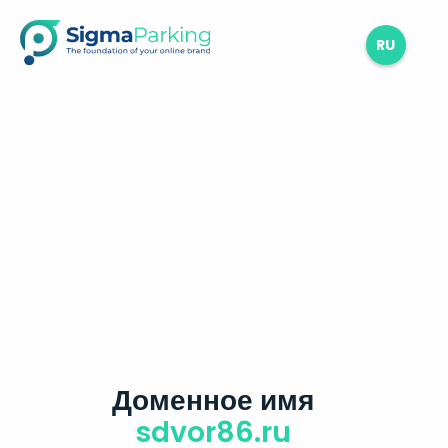
RU
Доменное имя
sdvor86.ru