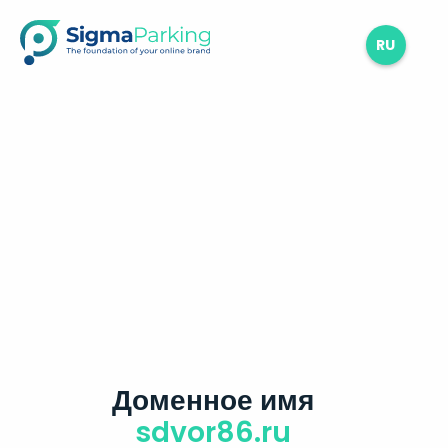
RU
Доменное имя
sdvor86.ru