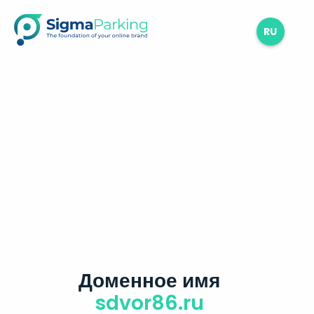
RU
Доменное имя
sdvor86.ru