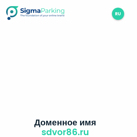
RU
Доменное имя
sdvor86.ru