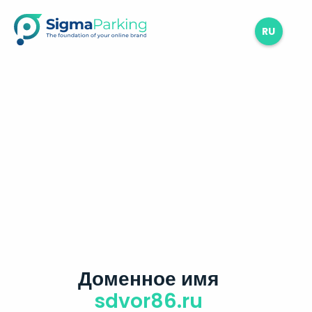
RU
Доменное имя
sdvor86.ru