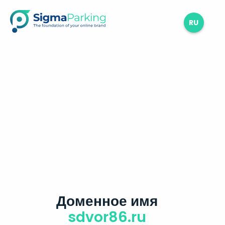
RU
Доменное имя
sdvor86.ru