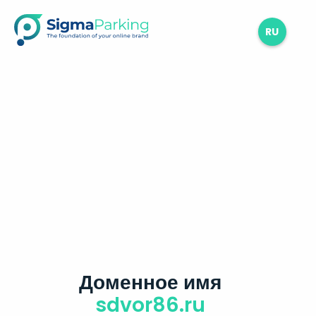
RU
Доменное имя
sdvor86.ru