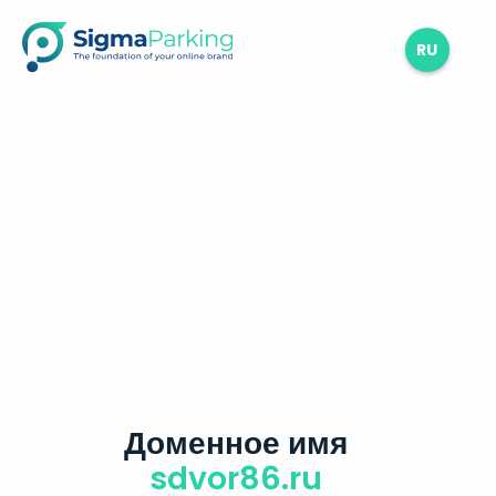
RU
Доменное имя
sdvor86.ru