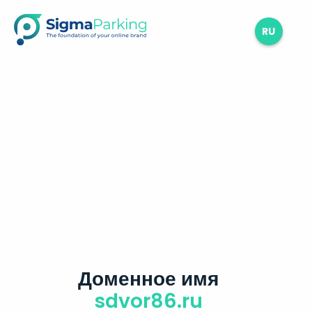
RU
Доменное имя
sdvor86.ru