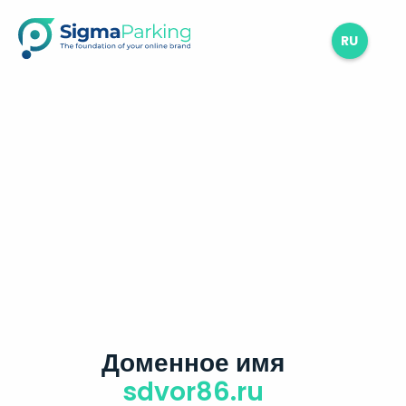
RU
Доменное имя
sdvor86.ru