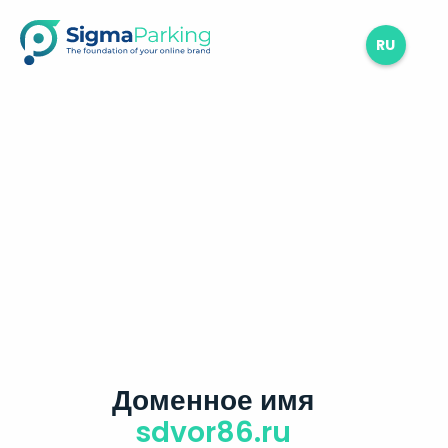
RU
Доменное имя
sdvor86.ru